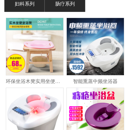
妇科系列
肠疗系列
环保坐浴木凳实用坐便凳子
智能熏蒸中频坐浴器