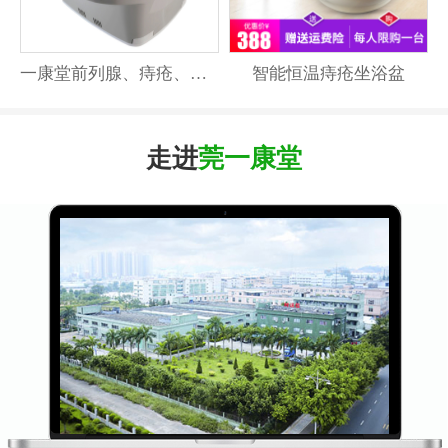
一康堂前列腺、痔疮、妇科温水坐浴器激光坐浴器系列
智能恒温痔疮坐浴盆
走进
莞一康堂