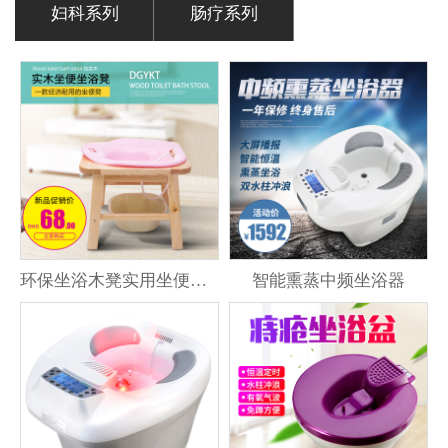
妇科系列
肠疗系列
环保坐浴木凳实用坐便凳子
智能熏蒸中频坐浴器