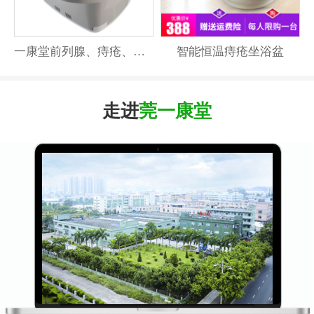
一康堂前列腺、痔疮、妇科温水坐浴器激光坐浴器系列
智能恒温痔疮坐浴盆
走进
莞一康堂