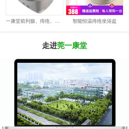
一康堂前列腺、痔疮、妇科温水坐浴器激光坐浴器系列
智能恒温痔疮坐浴盆
走进
莞一康堂