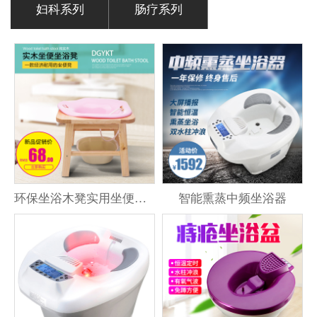
妇科系列
肠疗系列
环保坐浴木凳实用坐便凳子
智能熏蒸中频坐浴器