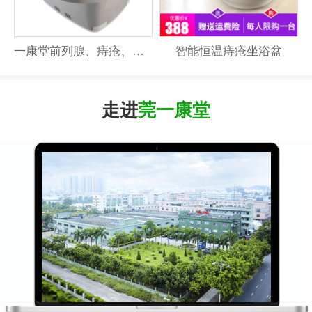
一康堂前列腺、痔疮、妇科温水坐浴器激光坐浴器系列
智能恒温痔疮坐浴盆
走进
莞一康堂