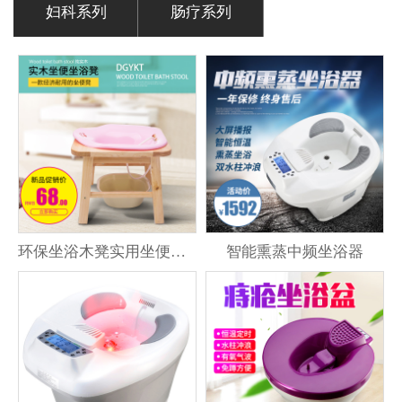
妇科系列
肠疗系列
环保坐浴木凳实用坐便凳子
智能熏蒸中频坐浴器